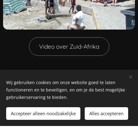
Video over Zuid-Afrika
Stage in Zuid-Afrika
Wij gebruiken cookies om onze website goed te laten
functioneren en te beveiligen, en om je de best mogelijke
Stage lopen in Zuid-Afrika biedt een unieke mix van
gebruikerservaring te bieden.
professionele ontwikkeling en persoonlijke groei in
een diverse, Engelstalige omgeving. Het versterkt je
Accepteer alleen noodzakelijke
Alles accepteren
CV, vergroot je interculturele competenties en biedt
de kans om in een dynamische, opkomende
economie te werken, vaak in steden als Kaapstad.